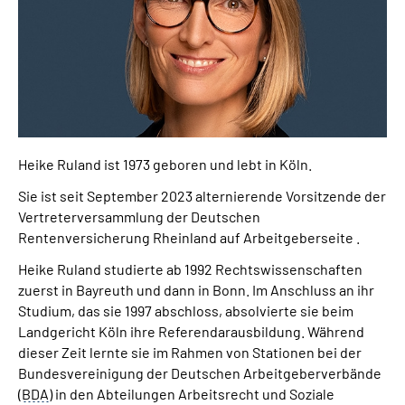
Presse
Inhalte in Gebärdensprache (DGS)
Leichte Sprache
Suche
Heike Ruland ist 1973 geboren und lebt in Köln.
Sie ist seit September 2023 alternierende Vorsitzende der
Vertreterversammlung der Deutschen
Rentenversicherung Rheinland auf Arbeitgeberseite .
Mein Kundenportal
Heike Ruland studierte ab 1992 Rechtswissenschaften
zuerst in Bayreuth und dann in Bonn. Im Anschluss an ihr
Studium, das sie 1997 abschloss, absolvierte sie beim
Landgericht Köln ihre Referendarausbildung. Während
dieser Zeit lernte sie im Rahmen von Stationen bei der
Bundesvereinigung der Deutschen Arbeitgeberverbände
(
BDA
) in den Abteilungen Arbeitsrecht und Soziale