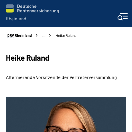
DRV
Rheinland
…
Heike Ruland
Aktuelles
Beratung und Kontakt
Heike Ruland
Online-Services
Alternierende
Vorsitzende der Vertreterversammlung
Klinikverbund
Karriere
Über uns