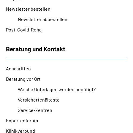
Presse
Newsletter bestellen
Newsletter abbestellen
Inhalte in Gebärdensprache (DGS)
Post-Covid-Reha
Leichte Sprache
Beratung und Kontakt
Suche
Anschriften
Beratung vor Ort
Mein Kundenportal
Welche Unterlagen werden benötigt?
Versichertenälteste
Service-Zentren
Expertenforum
Klinikverbund