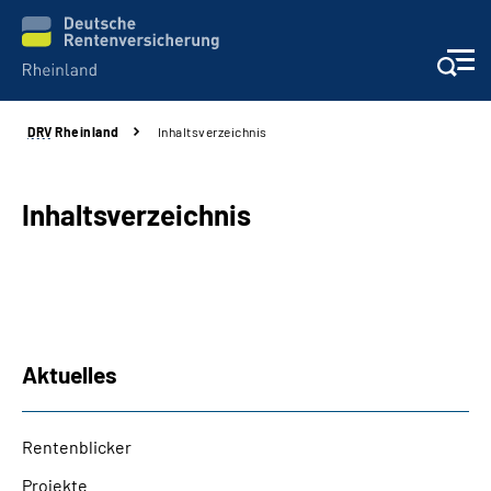
DRV
Rheinland
Inhaltsverzeichnis
Aktuelles
Beratung und Kontakt
Inhaltsverzeichnis
Online-Services
Klinikverbund
Aktuelles
Karriere
Rentenblicker
Über uns
Projekte