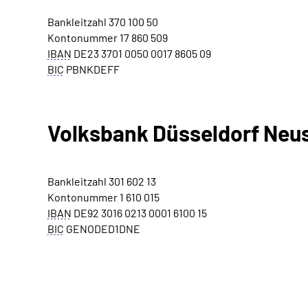
Bankleitzahl 370 100 50
Kontonummer 17 860 509
IBAN
DE23 3701 0050 0017 8605 09
BIC
PBNKDEFF
Volksbank Düsseldorf Neu
Bankleitzahl 301 602 13
Kontonummer 1 610 015
IBAN
DE92 3016 0213 0001 6100 15
BIC
GENODED1DNE