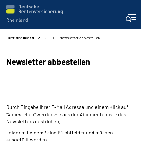
DRV
Rheinland
…
Newsletter abbestellen
Aktuelles
Beratung und Kontakt
Newsletter abbestellen
Online-Services
Klinikverbund
Durch Eingabe Ihrer E-Mail Adresse und einem Klick auf
Karriere
"Abbestellen" werden Sie aus der Abonnentenliste des
Newsletters gestrichen.
Über uns
Felder mit einem * sind Pflichtfelder und müssen
ausgefüllt werden.