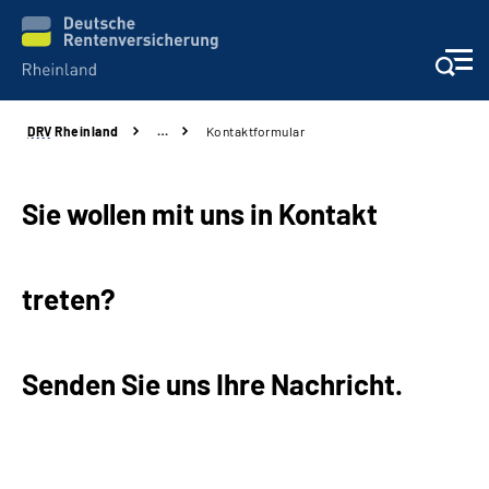
DRV
Rheinland
…
Kontaktformular
Aktuelles
Beratung und Kontakt
Sie wollen mit uns in Kontakt
Online-Services
treten?
Klinikverbund
Senden Sie uns Ihre Nachricht.
Karriere
Über uns