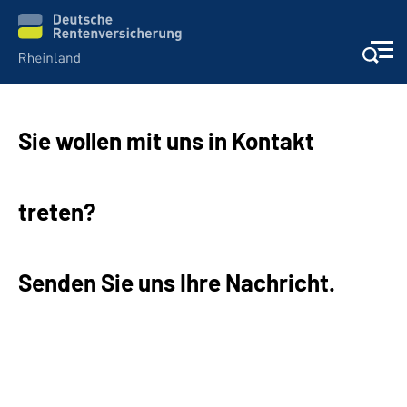
Aktuelles
Sie wollen mit uns in Kontakt
Beratung und Kontakt
treten?
Online-Services
Klinikverbund
Senden Sie uns Ihre Nachricht.
Karriere
Über uns