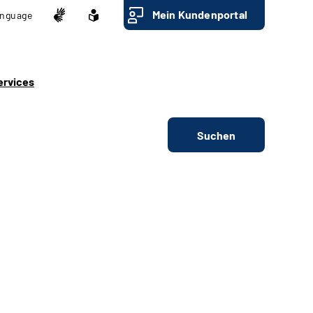
Mein Kundenportal
nguage
ervices
Suchen