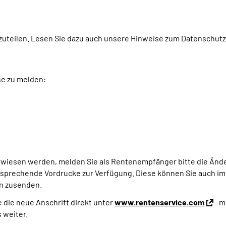
tzuteilen. Lesen Sie dazu auch unsere Hinweise zum Datenschut
se zu melden:
wiesen werden, melden Sie als Rentenempfänger bitte die Änder
entsprechende Vordrucke zur Verfügung. Diese können Sie auch im
n zusenden.
 die neue Anschrift direkt unter
www.rentenservice.com
mi
 weiter.