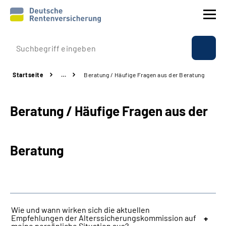
Prävention
Startseite
…
Beratung / Häufige Fragen aus der Beratung
Reha
Beratung / Häufige Fragen aus der
Rente
Beratung & Kontakt
Beratung
Experten
Über uns & Presse
Wie und wann wirken sich die aktuellen
Empfehlungen der Alterssicherungskommission auf
Online-Services
meine persönliche Situation aus?