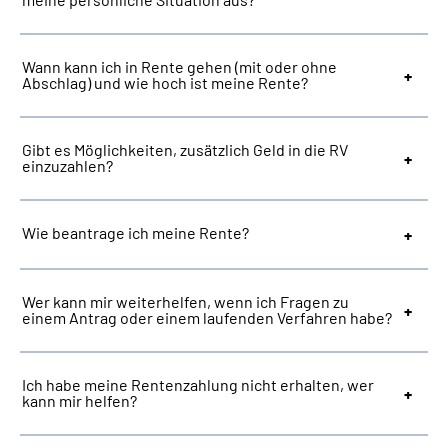
Suche
Wann kann ich in Rente gehen (mit oder ohne
Abschlag) und wie hoch ist meine Rente?
Language
Gibt es Möglichkeiten, zusätzlich Geld in die RV
Inhalte in Gebärdensprache (DGS)
einzuzahlen?
Leichte Sprache
Wie beantrage ich meine Rente?
Mein Kundenportal
Wer kann mir weiterhelfen, wenn ich Fragen zu
einem Antrag oder einem laufenden Verfahren habe?
Ich habe meine Rentenzahlung nicht erhalten, wer
kann mir helfen?