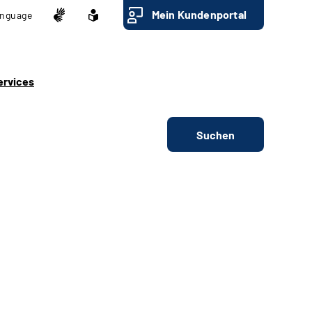
Mein Kundenportal
nguage
ervices
Suchen