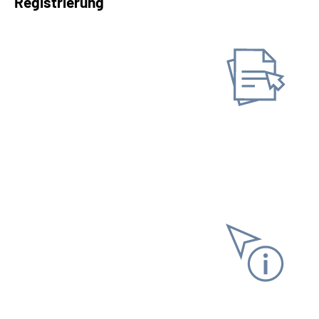
Registrierung
Antrag stellen
Neuen Antrag stellen
Gespeicherten Antrag
fortsetzen
Informationen anfordern
Versicherungsverlauf
Rentenauskunft