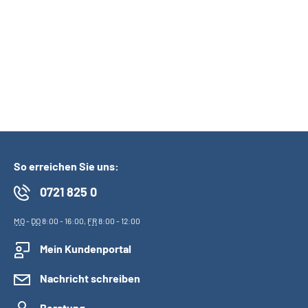
DRV BW-Kontaktformular
Kommunikation per
Telefon
Videoberatung
So erreichen Sie uns:
0721 825 0
MO
-
DO
8:00 - 16:00,
FR
8:00 - 12:00
Mein Kundenportal
Nachricht schreiben
Beratung