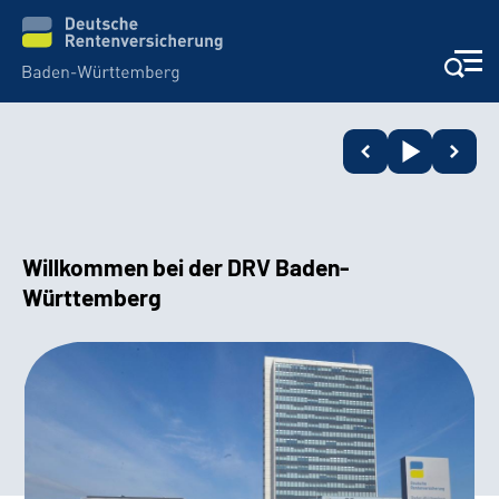
Beratung und Kontakt
Kunden
Willkommen bei der DRV Baden-
Online-Services
Württemberg
Karriere
Presse
Über uns