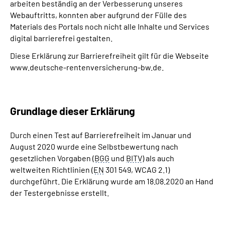
arbeiten beständig an der Verbesserung unseres
Inhalte in Gebärdensprache (DGS)
Webauftritts, konnten aber aufgrund der Fülle des
Materials des Portals noch nicht alle Inhalte und Services
Leichte Sprache
digital barrierefrei gestalten.
Diese Erklärung zur Barrierefreiheit gilt für die Webseite
Suche
www.deutsche-rentenversicherung-bw.de.
Mein Kundenportal
Grundlage dieser Erklärung
Durch einen Test auf Barrierefreiheit im Januar und
August 2020 wurde eine Selbstbewertung nach
gesetzlichen Vorgaben (
BGG
und
BITV
) als auch
weltweiten Richtlinien (
EN
301 549, WCAG 2.1)
durchgeführt. Die Erklärung wurde am 18.08.2020 an Hand
der Testergebnisse erstellt.