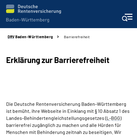
DRV
Baden-Württemberg
Barrierefreiheit
Beratung und Kontakt
Kunden
Erklärung zur Barrierefreiheit
Online-Services
Karriere
Die Deutsche Rentenversicherung Baden-Württemberg
Presse
ist bemüht, ihre Webseite in Einklang mit
§
10 Absatz 1 des
Landes-Behindertengleichstellungsgesetzes (
L-
BGG
)
Über uns
barrierefrei zugänglich zu machen und alle Hürden für
Menschen mit Behinderung zeitnah zu beseitigen. Wir