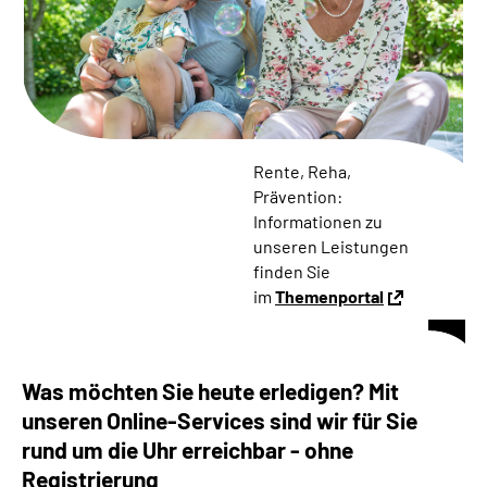
Online-Services
Die DRV Knappschaft-Bahn-See in Deutscher
Gebärdensprache
Leichte Sprache
Rente, Reha,
Prävention:
Suche
Informationen zu
unseren Leistungen
finden Sie
im
Themenportal
Mein Kundenportal
Was möchten Sie heute erledigen? Mit
unseren Online-Services sind wir für Sie
rund um die Uhr erreichbar - ohne
Registrierung