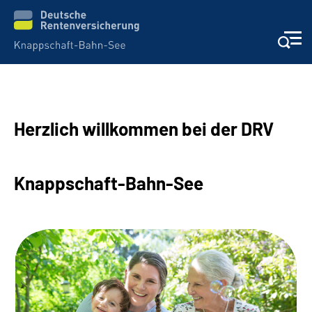
Aktuelles & Presse
Herzlich willkommen bei der DRV
Beratung & Kontakt
Reha-Kliniken
Knappschaft-Bahn-See
KBS exklusiv
Arbeitgeber-Services
Über uns & Karriere