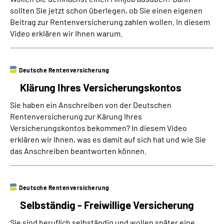
Online-Services
sollten Sie jetzt schon überlegen, ob Sie einen eigenen
Beitrag zur Rentenversicherung zahlen wollen. In diesem
Video erklären wir Ihnen warum.
Die DRV Knappschaft-Bahn-See in Deutscher
Gebärdensprache
Deutsche Rentenversicherung
Leichte Sprache
Klärung Ihres Versicherungskontos
Suche
Sie haben ein Anschreiben von der Deutschen
Rentenversicherung zur Kärung Ihres
Versicherungskontos bekommen? In diesem Video
erklären wir Ihnen, was es damit auf sich hat und wie Sie
Mein Kundenportal
das Anschreiben beantworten können.
Deutsche Rentenversicherung
Selbständig - Freiwillige Versicherung
Sie sind beruflich selbständig und wollen später eine