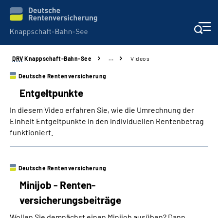
DRV
Knappschaft-Bahn-See
…
Videos
Aktuelles & Presse
Deutsche Rentenversicherung
Entgeltpunkte
Beratung & Kontakt
In diesem Video erfahren Sie, wie die Umrechnung der
Reha-Kliniken
Einheit Entgeltpunkte in den individuellen Rentenbetrag
funktioniert.
KBS exklusiv
Deutsche Rentenversicherung
Arbeitgeber-Services
Minijob - Renten-
versicherungsbeiträge
Über uns & Karriere
Wollen Sie demnächst einen Minijob ausüben? Dann