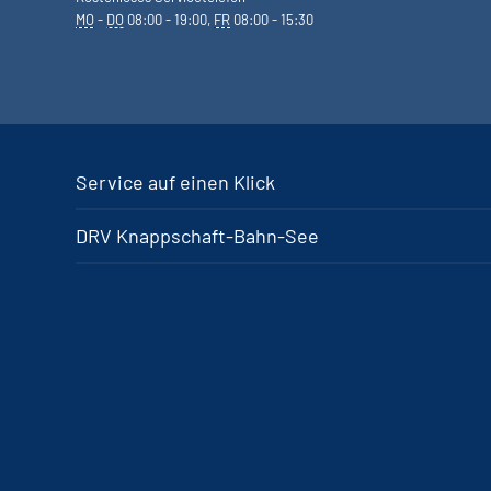
MO
-
DO
08:00 - 19:00,
FR
08:00 - 15:30
Service auf einen Klick
DRV Knappschaft-Bahn-See