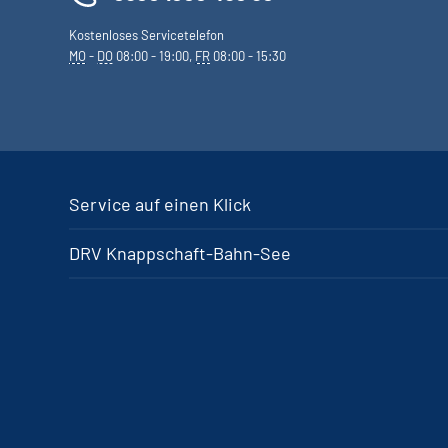
Kostenloses Servicetelefon
MO
-
DO
08:00 - 19:00,
FR
08:00 - 15:30
Service auf einen Klick
DRV Knappschaft-Bahn-See