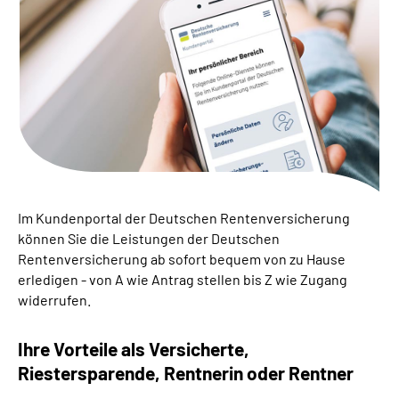
Suche
Language
Inhalte in Gebärdensprache (DGS)
Leichte Sprache
Im Kundenportal der Deutschen Rentenversicherung
können Sie die Leistungen der Deutschen
Mein Kundenportal
Rentenversicherung ab sofort bequem von zu Hause
erledigen - von A wie Antrag stellen bis Z wie Zugang
widerrufen.
Ihre Vorteile als Versicherte,
Riestersparende, Rentnerin oder Rentner