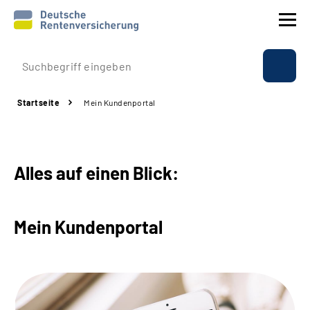
Prävention
Startseite
Mein Kundenportal
Reha
Rente
Alles auf einen Blick:
Beratung & Kontakt
Mein Kundenportal
Experten
Über uns & Presse
Online-Services