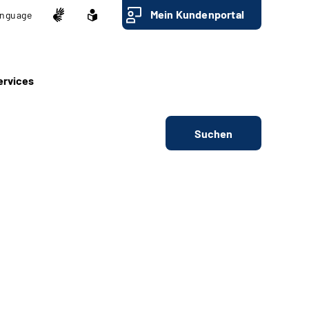
Mein Kundenportal
nguage
ervices
Suchen