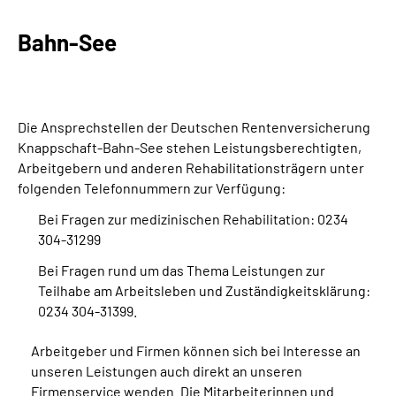
Bahn-See
Suche
Language
Die Ansprechstellen der Deutschen Rentenversicherung
Inhalte in Gebärdensprache (DGS)
Knappschaft-Bahn-See stehen Leistungsberechtigten,
Arbeitgebern und anderen Rehabilitationsträgern unter
Leichte Sprache
folgenden Telefonnummern zur Verfügung:
Bei Fragen zur medizinischen Rehabilitation: 0234
304-31299
Mein Kundenportal
Bei Fragen rund um das Thema Leistungen zur
Teilhabe am Arbeitsleben und Zuständigkeitsklärung:
0234 304-31399.
Arbeitgeber und Firmen können sich bei Interesse an
unseren Leistungen auch direkt an unseren
Firmenservice wenden. Die Mitarbeiterinnen und