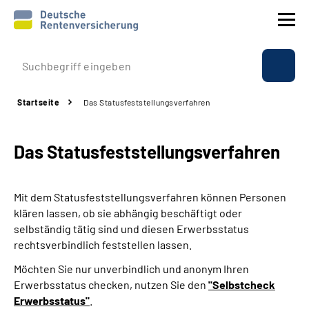
Prävention
Startseite
Das Statusfeststellungs­verfahren
Reha
Das Statusfeststellungs­verfahren
Rente
Beratung & Kontakt
Mit dem Statusfeststellungsverfahren können Personen
klären lassen, ob sie abhängig beschäftigt oder
Experten
selbständig tätig sind und diesen Erwerbsstatus
rechtsverbindlich feststellen lassen.
Über uns & Presse
Möchten Sie nur unverbindlich und anonym Ihren
Erwerbsstatus checken, nutzen Sie den
"Selbstcheck
Erwerbsstatus"
.
Online-Services