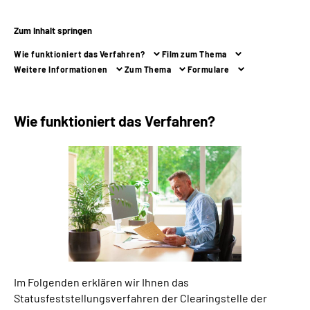
Zum Inhalt springen
Suche
Wie funktioniert das Verfahren?
Film zum Thema
Language
Weitere Informationen
Zum Thema
Formulare
Inhalte in Gebärdensprache (DGS)
Wie funktioniert das Verfahren?
Leichte Sprache
Mein Kundenportal
Im Folgenden erklären wir Ihnen das
Statusfeststellungsverfahren der Clearingstelle der