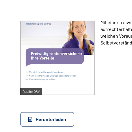
Mit einer frei
aufrechterhalte
welchen Vorauss
Selbstverständl
Quelle:
DRV
Herunterladen