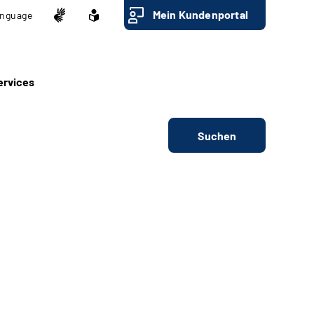
Mein Kundenportal
nguage
ervices
Suchen