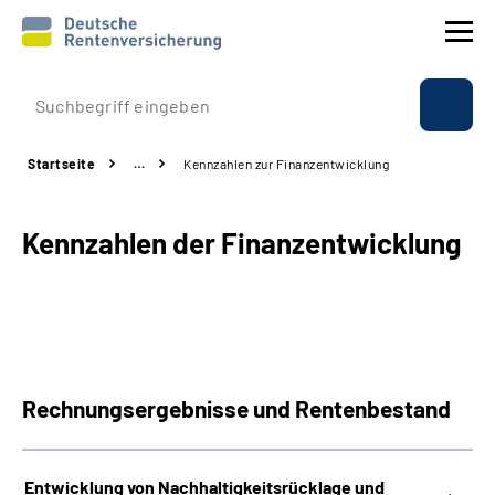
Prävention
Startseite
…
Kennzahlen zur Finanzentwicklung
Reha
Kennzahlen der Finanzentwicklung
Rente
Beratung & Kontakt
Experten
Rechnungsergebnisse und Rentenbestand
Über uns & Presse
Entwicklung von Nachhaltigkeitsrücklage und
Online-Services