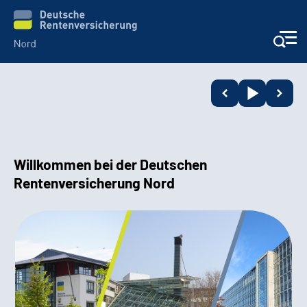
Aktuelles
Services
Willkommen bei der Deutschen
Beratung und Kontakt
Rentenversicherung Nord
Presse
Karriere
Über uns