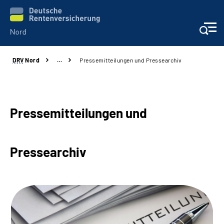
DRV
Nord
…
Pressemitteilungen und Pressearchiv
Aktuelles
Services
Pressemitteilungen und
Beratung und Kontakt
Pressearchiv
Presse
Karriere
Über uns