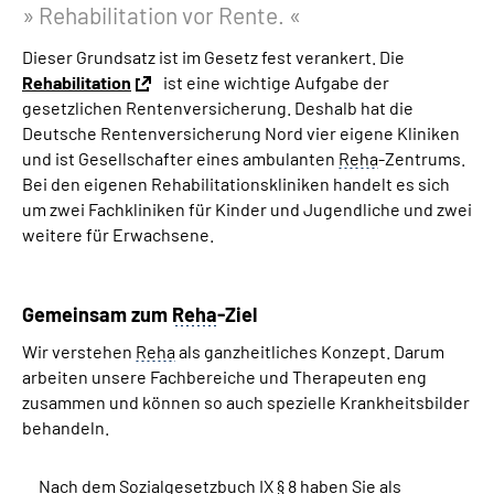
Rehabilitation vor Rente.
Online-Services
Dieser Grundsatz ist im Gesetz fest verankert. Die
Inhalte in Gebärdensprache (DGS)
Rehabilitation
ist eine wichtige Aufgabe der
gesetzlichen Rentenversicherung. Deshalb hat die
Deutsche Rentenversicherung Nord vier eigene Kliniken
Leichte Sprache
und ist Gesellschafter eines ambulanten
Reha
-Zentrums.
Bei den eigenen Rehabilitationskliniken handelt es sich
Suche
um zwei Fachkliniken für Kinder und Jugendliche und zwei
weitere für Erwachsene.
Mein Kundenportal
Gemeinsam zum
Reha
-Ziel
Wir verstehen
Reha
als ganzheitliches Konzept. Darum
arbeiten unsere Fachbereiche und Therapeuten eng
zusammen und können so auch spezielle Krankheitsbilder
behandeln.
Nach dem Sozialgesetzbuch IX
§
8 haben Sie als