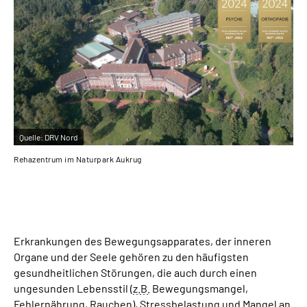
Quelle:
DRV Nord
Qu
Rehazentrum im Naturpark Aukrug
Der
Erkrankungen des Bewegungsapparates, der inneren
Organe und der Seele gehören zu den häufigsten
gesundheitlichen Störungen, die auch durch einen
ungesunden Lebensstil (
z.B.
Bewegungsmangel,
Fehlernährung, Rauchen), Stressbelastung und Mangel an