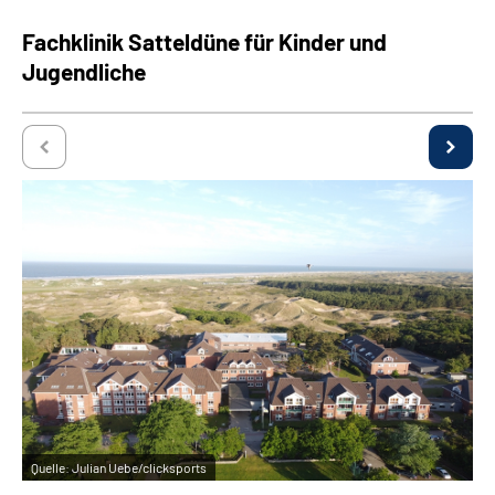
Fachklinik Satteldüne für Kinder und
Jugendliche
Quelle:
Julian Uebe/clicksports
Qu