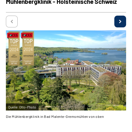
Mühlenbergklinik - Holsteinische Schweiz
Quelle:
Otto-Photo
Qu
Die Mühlenbergklinik in Bad Malente-Gremsmühlen von oben
Müh