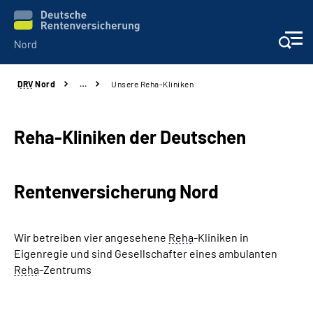
DRV
Nord
…
Unsere Reha-Kliniken
Aktuelles
Services
Reha-Kliniken der Deutschen
Beratung und Kontakt
Rentenversicherung Nord
Presse
Wir betreiben vier angesehene
Reha
-Kliniken in
Karriere
Eigenregie und sind Gesellschafter eines ambulanten
Reha
-Zentrums
Über uns