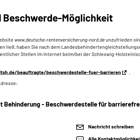
d Beschwerde-Möglichkeit
ebsite
www.deutsche-rentenversicherung-nord.de
unzufrieden sin
n ließ, haben Sie nach dem Landes­behinderten­gleichstellungs­
fentlicher Stellen im Internet beim/bei der Schleswig-Holstein
tsh.de/beauftragte/beschwerdestelle-fuer-barrieren
.
Adresse:
 Behinderung - Beschwerdestelle für barrierefre
Nachricht schreiben
Alle Kontaktmöglichke