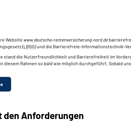
hre
Website
www.deutsche-rentenversicherung-nord.de
barrierefr
ngs­gesetz (
LBGG
) und die Barrierefreie-Informationstechnik-Ve
te
stand die Nutzerfreundlichkeit und Barrierefreiheit im Vorder
in diesem Rahmen so bald wie möglich durchgeführt. Sobald uns 
he
it den Anforderungen