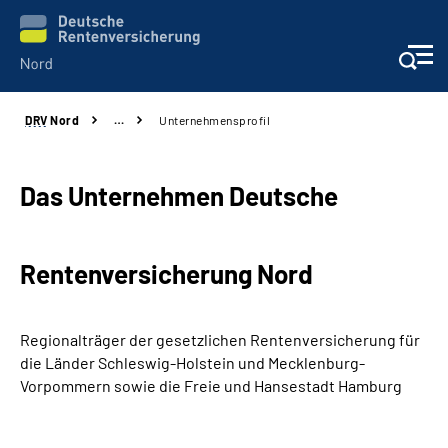
DRV
Nord
…
Unternehmensprofil
Aktuelles
Services
Das Unternehmen Deutsche
Beratung und Kontakt
Renten­versicherung Nord
Presse
Regionalträger der gesetzlichen Rentenversicherung für
Karriere
die Länder Schleswig-Holstein und Mecklenburg-
Vorpommern sowie die Freie und Hansestadt Hamburg
Über uns