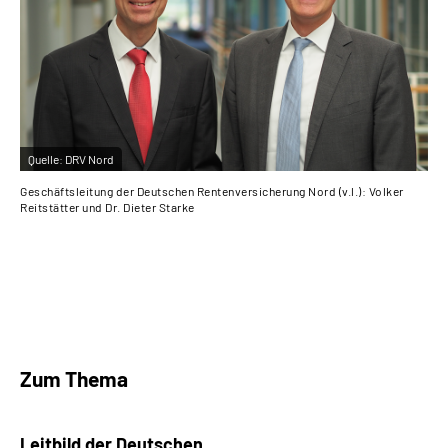
Quelle:
DRV Nord
Qu
Geschäftsleitung der Deutschen Rentenversicherung Nord (v.l.): Volker
Vol
Reitstätter und Dr. Dieter Starke
Zum Thema
Leitbild der Deutschen