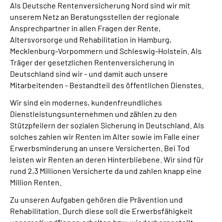
Als Deutsche Rentenversicherung Nord sind wir mit
Online-Services
unserem Netz an Beratungsstellen der regionale
Ansprechpartner in allen Fragen der Rente,
Inhalte in Gebärdensprache (DGS)
Altersvorsorge und Rehabilitation in Hamburg,
Mecklenburg-Vorpommern und Schleswig-Holstein. Als
Leichte Sprache
Träger der gesetzlichen Rentenversicherung in
Deutschland sind wir - und damit auch unsere
Mitarbeitenden - Bestandteil des öffentlichen Dienstes.
Suche
Wir sind ein modernes, kundenfreundliches
Dienstleistungsunternehmen und zählen zu den
Stützpfeilern der sozialen Sicherung in Deutschland. Als
Mein Kundenportal
solches zahlen wir Renten im Alter sowie im Falle einer
Erwerbsminderung an unsere Versicherten. Bei Tod
leisten wir Renten an deren Hinterbliebene. Wir sind für
rund 2,3 Millionen Versicherte da und zahlen knapp eine
Million Renten.
Zu unseren Aufgaben gehören die Prävention und
Rehabilitation. Durch diese soll die Erwerbsfähigkeit