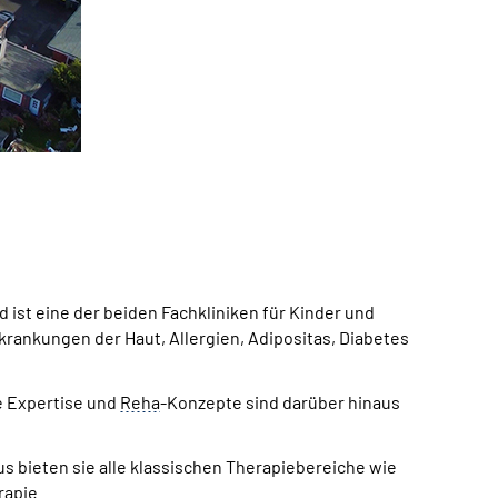
Quelle:
DRV 
Gebäudeans
 ist eine der beiden Fachkliniken für Kinder und
nkungen der Haut, Allergien, Adipositas, Diabetes
e Expertise und
Reha
-Konzepte sind darüber hinaus
s bieten sie alle klassischen Therapiebereiche wie
rapie.