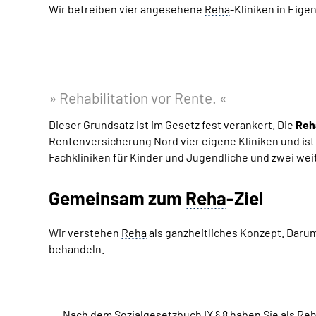
Wir betreiben vier angesehene
Reha
-Kliniken in Eig
Rehabilitation vor Rente.
Dieser Grundsatz ist im Gesetz fest verankert. Die
Reha
Rentenversicherung Nord vier eigene Kliniken und is
Fachkliniken für Kinder und Jugendliche und zwei we
Gemeinsam zum
Reha
-Ziel
Wir verstehen
Reha
als ganzheitliches Konzept. Daru
behandeln.
Nach dem Sozialgesetzbuch IX
§
8 haben Sie als Reh