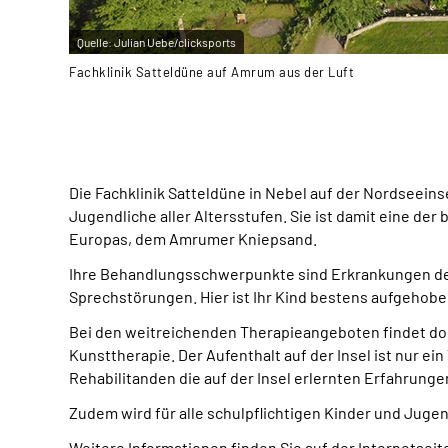
Quelle:
Julian Uebe/clicksports
Fachklinik Satteldüne auf Amrum aus der Luft
Die Fachklinik Satteldüne in Nebel auf der Nordseein
Jugendliche aller Altersstufen. Sie ist damit eine d
Europas, dem Amrumer Kniepsand.
Ihre Behandlungsschwerpunkte sind Erkrankungen de
Sprechstörungen. Hier ist Ihr Kind bestens aufgehobe
Bei den weitreichenden Therapieangeboten findet dort
Kunsttherapie.
Der Aufenthalt auf der Insel ist nur ei
Rehabilitanden die auf der Insel erlernten Erfahrung
Zudem wird für alle schulpflichtigen Kinder und Jugen
Weitere Informationen finden Sie auf der Internetseit