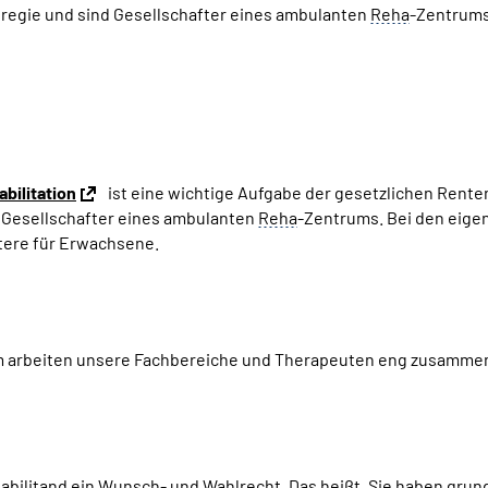
enregie und sind Gesellschafter eines ambulanten
Reha
-Zentrum
bilitation
ist eine wichtige Aufgabe der gesetzlichen Rente
t Gesellschafter eines ambulanten
Reha
-Zentrums.
Bei den eigen
itere für Erwachsene.
m arbeiten unsere Fachbereiche und Therapeuten eng zusammen 
abilitand ein Wunsch- und Wahlrecht. Das heißt, Sie haben grund