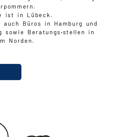
orpommern.
e ist in Lübeck.
r auch Büros in Hamburg und
g sowie Beratungs
·
stellen in
im Norden.