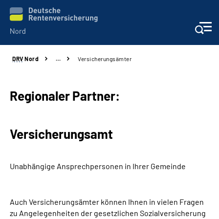
DRV
Nord
…
Versicherungsämter
Aktuelles
Services
Regionaler Partner:
Beratung und Kontakt
Versicherungsamt
Presse
Unabhängige Ansprechpersonen in Ihrer Gemeinde
Karriere
Über uns
Auch Versicherungsämter können Ihnen in vielen Fragen
zu Angelegenheiten der gesetzlichen Sozialversicherung