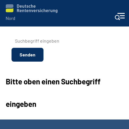
Aktuelles
Services
Beratung und Kontakt
Bitte oben einen Suchbegriff
Presse
Karriere
eingeben
Über uns