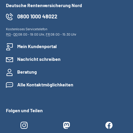
Online-Services
Deutsche Rentenversicherung Nord
0800 1000 48022
Inhalte in Gebärdensprache (DGS)
Kostenloses Servicetelefon
MO
-
DO
08:00 - 19:00 Uhr,
FR
08:00 - 15:30 Uhr
Leichte Sprache
Mein Kundenportal
Suche
Nachricht schreiben
Beratung
Mein Kundenportal
Alle Kontaktmöglichkeiten
Folgen und Teilen