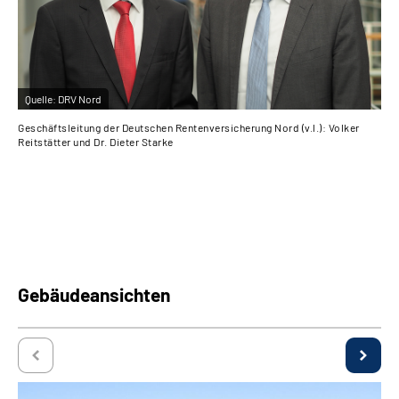
Quelle:
DRV Nord
Qu
Geschäftsleitung der Deutschen Rentenversicherung Nord (v.l.): Volker
Vol
Reitstätter und Dr. Dieter Starke
Gebäudeansichten