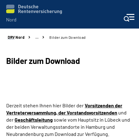
DRV
Nord
…
Bilder zum Download
Aktuelles
Services
Bilder zum Download
Beratung und Kontakt
Presse
Derzeit stehen Ihnen hier Bilder der
Vorsitzenden der
Karriere
Vertreterversammlung, der Vorstandsvorsitzenden
und
der
Geschäftsleitung
sowie vom Hauptsitz in Lübeck und
Über uns
der beiden Verwaltungsstandorte in Hamburg und
Neubrandenburg zum Download zur Verfügung.