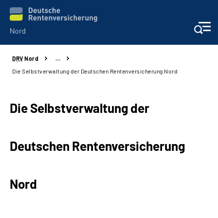
DRV
Nord
…
Aktuelles
Die Selbstverwaltung der Deutschen Rentenversicherung Nord
Services
Die Selbstverwaltung der
Beratung und Kontakt
Deutschen Rentenversicherung
Presse
Karriere
Nord
Über uns