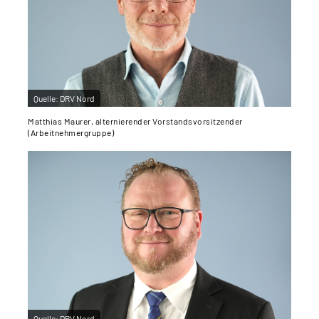
Quelle:
DRV Nord
Matthias Maurer, alternierender Vorstandsvorsitzender
(Arbeitnehmergruppe)
Quelle:
DRV Nord