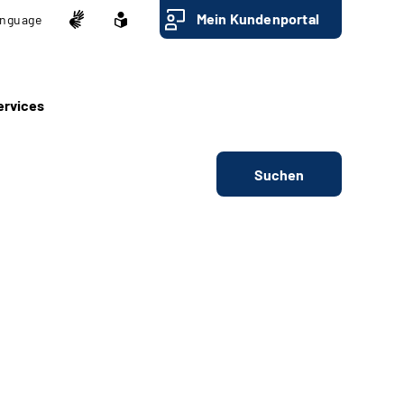
Mein Kundenportal
nguage
ervices
Suchen