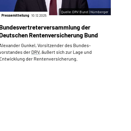
Quelle:DRV Bund | Nürnberger
Pressemitteilung
10.12.2025
Bundesvertreterversammlung der
Deutschen Rentenversicherung Bund
Alexander Gunkel, Vorsitzender des Bundes­
vorstandes der
DRV
, äußert sich zur Lage und
Entwicklung der Rentenversicherung.