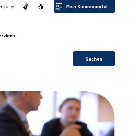
Mein Kundenportal
nguage
ervices
Suchen