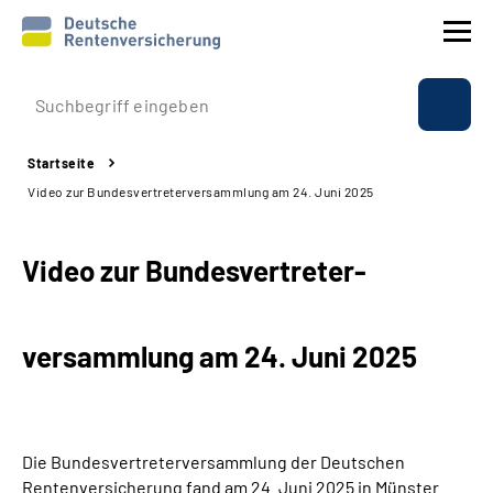
Prävention
Startseite
Reha
Video zur Bundesvertreter­versammlung am 24. Juni 2025
Rente
Video zur Bundesvertreter­
Beratung & Kontakt
versammlung am 24. Juni 2025
Experten
Über uns & Presse
Die Bundesvertreterversammlung der Deutschen
Online-Services
Rentenversicherung fand am 24. Juni 2025 in Münster