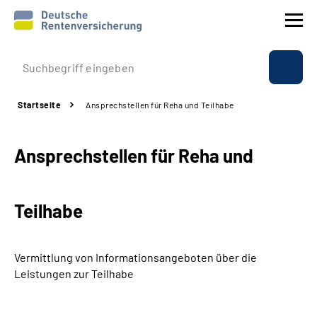
Prävention
Startseite
Ansprechstellen für Reha und Teilhabe
Reha
Ansprechstellen für Reha und
Rente
Beratung & Kontakt
Teilhabe
Experten
Vermittlung von Informationsangeboten über die
Über uns & Presse
Leistungen zur Teilhabe
Online-Services