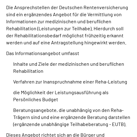
Die Ansprechstellen der Deutschen Rentenversicherung
sind ein ergänzendes Angebot für die Vermittlung von
Suche
Informationen zur medizinischen und beruflichen
Rehabilitation (Leistungen zur Teilhabe). Hierdurch soll
Language
der Rehabilitationsbedarf möglichst frühzeitig erkannt
werden und auf eine Antragstellung hingewirkt werden.
Inhalte in Gebärdensprache (DGS)
Das Informationsangebot umfasst
Leichte Sprache
Inhalte und Ziele der medizinischen und beruflichen
Rehabilitation
Verfahren zur Inanspruchnahme einer Reha-Leistung
Mein Kundenportal
die Möglichkeit der Leistungsausführung als
Persönliches Budget
Beratungsangebote, die unabhängig von den Reha-
Trägern sind und eine ergänzende Beratung darstellen
(ergänzende unabhängige Teilhabeberatung - EUTB).
Dieses Angebot richtet sich an die Bürger und