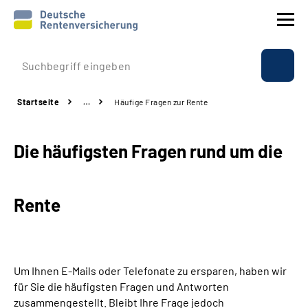
Prävention
Startseite
…
Häufige Fragen zur Rente
Reha
Die häufigsten Fragen rund um die
Rente
Beratung & Kontakt
Rente
Experten
Über uns & Presse
Um Ihnen E-Mails oder Telefonate zu ersparen, haben wir
für Sie die häufigsten Fragen und Antworten
zusammengestellt. Bleibt Ihre Frage jedoch
Online-Services