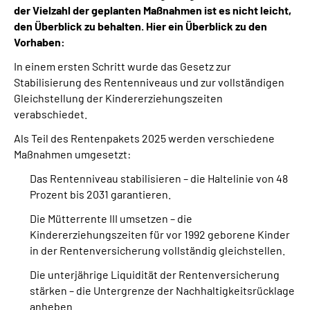
der Vielzahl der geplanten Maßnahmen ist es nicht leicht,
den Überblick zu behalten. Hier ein Überblick zu den
Suche
Vorhaben:
In einem ersten Schritt wurde das Gesetz zur
Language
Stabilisierung des Rentenniveaus und zur vollständigen
Gleichstellung der Kindererziehungszeiten
Inhalte in Gebärdensprache (DGS)
verabschiedet.
Als Teil des Rentenpakets 2025 werden verschiedene
Leichte Sprache
Maßnahmen umgesetzt:
Das Rentenniveau stabilisieren – die Haltelinie von 48
Prozent bis 2031 garantieren.
Mein Kundenportal
Die Mütterrente III umsetzen – die
Kindererziehungszeiten für vor 1992 geborene Kinder
in der Rentenversicherung vollständig gleichstellen.
Die unterjährige Liquidität der Rentenversicherung
stärken – die Untergrenze der Nachhaltigkeitsrücklage
anheben.