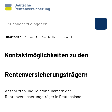
Prävention
Startseite
…
Anschriften-Übersicht
Reha
Kontaktmöglichkeiten zu den
Rente
Beratung & Kontakt
Rentenversicherungsträgern
Experten
Anschriften und Telefonnummern
der
Über uns & Presse
Rentenversicherungsträger in Deutschland
Online-Services