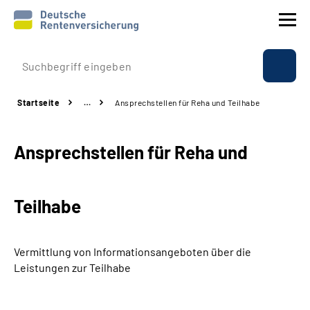
Prävention
Startseite
…
Ansprechstellen für Reha und Teilhabe
Reha
Ansprechstellen für Reha und
Rente
Beratung & Kontakt
Teilhabe
Experten
Vermittlung von Informationsangeboten über die
Über uns & Presse
Leistungen zur Teilhabe
Online-Services