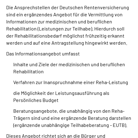
Die Ansprechstellen der Deutschen Rentenversicherung
sind ein ergänzendes Angebot für die Vermittlung von
Suche
Informationen zur medizinischen und beruflichen
Rehabilitation (Leistungen zur Teilhabe). Hierdurch soll
Language
der Rehabilitationsbedarf möglichst frühzeitig erkannt
werden und auf eine Antragstellung hingewirkt werden.
Inhalte in Gebärdensprache (DGS)
Das Informationsangebot umfasst
Leichte Sprache
Inhalte und Ziele der medizinischen und beruflichen
Rehabilitation
Verfahren zur Inanspruchnahme einer Reha-Leistung
Mein Kundenportal
die Möglichkeit der Leistungsausführung als
Persönliches Budget
Beratungsangebote, die unabhängig von den Reha-
Trägern sind und eine ergänzende Beratung darstellen
(ergänzende unabhängige Teilhabeberatung - EUTB).
Dieses Angebot richtet sich an die Bürger und