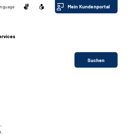
Mein Kundenportal
nguage
ervices
Suchen
,
n.