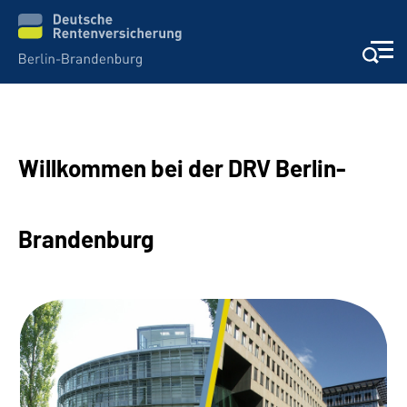
Aktuelles
Willkommen bei der DRV Berlin-
Services
Karriere
Brandenburg
Presse
Über uns
Online-Services