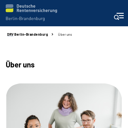
DRV
Berlin-Brandenburg
Über uns
Aktuelles
Services
Über uns
Karriere
Presse
Über uns
Online-Services