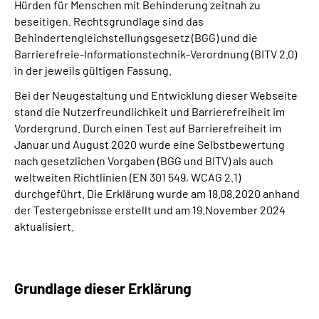
Hürden für Menschen mit Behinderung zeitnah zu
Inhalte in Gebärdensprache (DGS)
beseitigen. Rechtsgrundlage sind das
Behindertengleichstellungsgesetz (BGG) und die
Leichte Sprache
Barrierefreie-Informationstechnik-Verordnung (BITV 2.0)
in der jeweils gültigen Fassung.
Suche
Bei der Neugestaltung und Entwicklung dieser Webseite
stand die Nutzerfreundlichkeit und Barrierefreiheit im
Vordergrund.
Durch einen Test auf Barrierefreiheit im
Januar und August 2020 wurde eine Selbstbewertung
Mein Kundenportal
nach gesetzlichen Vorgaben (BGG und BITV) als auch
weltweiten Richtlinien (EN 301 549, WCAG 2.1)
durchgeführt. Die Erklärung wurde am 18.08.2020 anhand
der Testergebnisse erstellt und am 19.November 2024
aktualisiert.
Grundlage dieser Erklärung