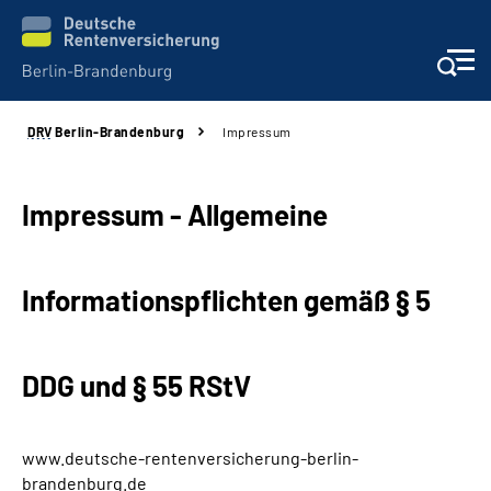
DRV
Berlin-Brandenburg
Impressum
Aktuelles
Services
Impressum - Allgemeine
Karriere
Informationspflichten gemäß § 5
Presse
DDG und § 55 RStV
Über uns
Online-Services
www.deutsche-rentenversicherung-berlin-
brandenburg.de