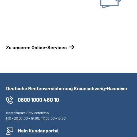
Online-Tool DRV
Ohne Registrierung
Zu unseren Online-Services
Deutsche Rentenversicherung Braunschweig-Hannover
0800 1000 480 10
Kostenloses Servicetelefon
MO
-
DO
07:30 - 19:00,
FR
07:30 - 15:30
Mein Kundenportal