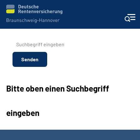
Services
Beratung und Kontakt
Unsere Kliniken
Bitte oben einen Suchbegriff
Karriere
Presse
eingeben
Über uns