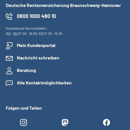
Online-Services
Deutsche Rentenversicherung Braunschweig-Hannover
0800 1000 480 10
Inhalte in Gebärdensprache (DGS)
Kostenloses Servicetelefon
MO
-
DO
07:30 - 19:00,
FR
07:30 - 15:30
Leichte Sprache
Mein Kundenportal
Suche
Nachricht schreiben
Beratung
Mein Kundenportal
Alle Kontaktmöglichkeiten
Folgen und Teilen