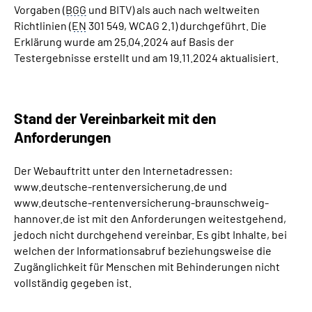
Vorgaben (
BGG
und BITV) als auch nach weltweiten
Online-Services
Richtlinien (
EN
301 549, WCAG 2.1) durchgeführt. Die
Erklärung wurde am 25.04.2024 auf Basis der
Inhalte in Gebärdensprache (DGS)
Testergebnisse erstellt und am 19.11.2024 aktualisiert.
Leichte Sprache
Stand der Vereinbarkeit mit den
Suche
Anforderungen
Der Webauftritt unter den Internetadressen:
Mein Kundenportal
www.deutsche-rentenversicherung.de und
www.deutsche-rentenversicherung-braunschweig-
hannover.de ist mit den Anforderungen weitestgehend,
jedoch nicht durchgehend vereinbar. Es gibt Inhalte, bei
welchen der Informationsabruf beziehungsweise die
Zugänglichkeit für Menschen mit Behinderungen nicht
vollständig gegeben ist.