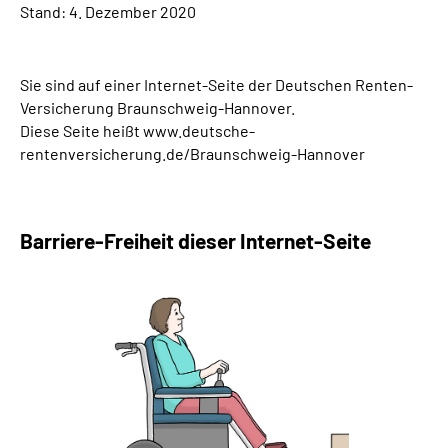
Stand: 4. Dezember 2020
Online-Services
Inhalte in Gebärdensprache (DGS)
Sie sind auf einer Internet-Seite der Deutschen Renten-
Versicherung Braunschweig-Hannover.
Leichte Sprache
Diese Seite heißt www.deutsche-
rentenversicherung.de/Braunschweig-Hannover
Suche
Barriere-Freiheit dieser Internet-Seite
Mein Kundenportal