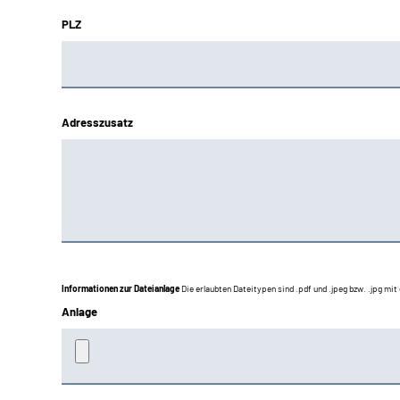
PLZ
Adresszusatz
Informationen zur Dateianlage
Die erlaubten Dateitypen sind .pdf und .jpeg bzw. .jpg mi
Anlage